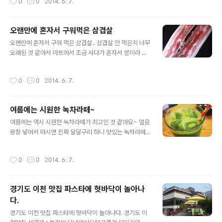
0
0
2014. 6. 7.
는데요 볶음밥 진짜 고소하고 넘 맛있었어요ㅠㅠ 둘다 식
사메뉴로 했으면 정말 배불러서 남기고 올뻔했답니다ㅋㅋ
ㅋ 딱 저렇게 시키니까 배부르고 맛있더라구요 막걸리도 4
오랜만에 혼자서 구워먹은 삼겹살
가지 종류인가 있었는데요 저희는 복숭아 맛나는 거 하나
글 내용
랑 또 달달구리한거 하나 주문했는데 막걸리도 진짜 맛있
오랜만에 혼자서 구워 먹은 삼겹살.. 삼겹살 안 먹은지 너무
었어요 여자들이 딱 좋아할 것 같은 막걸리~ 다른 막걸리
오래된 것 같아서 마트에서 조금 사다가 혼자서 쌈이라 싸
종류도 많아서 간단하게 한잔 하기 좋은 것 같아요 사람은
먹었는데ㅋㅋㅋ 역시 여름에는 그냥 시원하게 먹는게 짱인
많지만 분위기도 정말 좋았구 다시 들려보고 싶은 맛집입
것 같아요 불위에서 삼겹살 굽고 있으려니 너무 더워서...ㅠ
작성시간
0
0
2014. 6. 7.
니당>
ㅠㅠ 정말 못 굽겠더라구요 처음에는 불판도 내서 야무지
게 구워먹어야지했는데.. 그냥 후라이팬에 올려서 구워먹
었답니다ㅋㅋ 후추랑 파슬리 잘 뿌려주고 앞뒤로 노릇노릇
여름에는 시원한 녹차라떼~
하게 구우서먹는데 덥기해도 역시 삽겹살 넘 맛난 것 같아
글 내용
요~ㅋㅋ 다음에는 온 가족이서 함께 구워먹기로 했는데...
여름에는 역시 시원한 녹차라떼가 최고인 것 같아요~ 얼음
밖에서 먹으려구요^^;;
왕창 넣어서 마시면 진짜 달달구리 하니 맛있는 녹차라떼^
^ 갠적으로 자주 가는 동네 카페가 있는데 정말 여기 녹차
라떼가 씁쓸하면서 달달하니 맛있는 것 같아요 빨대도 정
작성시간
0
0
2014. 6. 7.
말 이쁜 빨대가 나와서 사진을 안 찍을 수가 없었어용ㅋㅋ
동네 돌아다니다보니까 요즘 카페들이 많이 생겼더라구요
다 가보고 싶은데 시간이 많이 없어서 자주 못가는게 아쉬
경기도 이천 맛집 파스타에 혓바닥이 놀아나
워요ㅠㅠ 여기도 정말 오랜만에 들려서 마시는데 정말 체
다.
인점 카페만 가다가 여기 오니까 너무 맛나더라구요ㅠㅠ
글 내용
흑흑 여름 이렇게 시원한 음료 마실 수 있어서 좋긴하지만
경기도 이천 맛집 파스타에 혓바닥이 놀아나다. 경기도 이
정말 너무 더운 것 같아요ㅠ.ㅠ 이번 여름 정말 덥다는데 빨