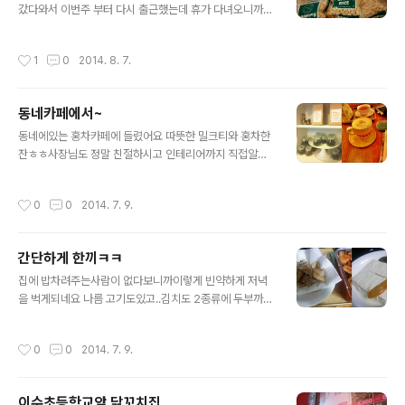
역에 부추삼겹살집만 쭈루룩 있는 골목에 가서 친구가 고
갔다와서 이번주 부터 다시 출근했는데 휴가 다녀오니까
른 집으로 들어갔어요! 사람들이 진짜 많더라구요 반찬은
월요일날 평소보다 더 일어나기 싫어지는 기분ㅠ.ㅠ... 그래
셀프로 준비해놓고 고기를 구워먹었는데... 와 진짜 맛있었
도 저번 주말에 여행갔다와서 어제 명동에 만났는데 오랜
작성시간
1
0
2014. 8. 7.
어요ㅠㅠㅠ 친구들이랑 다 말을 잃고 한동안 고기 먹는데
만에 명동 놀러왔으니 명동맛집 들려줘야지 라는 말에ㅋㅋ
에만 ..
명동맛집 오빠랑 다녀왔지요 어제 쇼핑도 좀 하고 하니까
그래도 업무로 쌓였던 피로가 좀 풀리는 느낌이에요ㅠㅠ
동네카페에서~
아침마다 둘다 회사 가기 싫다고 모닝콜하면서 흑흑 우는
글 내용
데 먹고 살려면 어쩔 수 없지요ㅠㅠ 여긴 친구들과 다녀온
동네에있는 홍차카페에 들렸어요 따뜻한 밀크티와 홍차한
맛집 라이스스토리 여긴 명동성당 근처에 있는 쌀요리? 전
잔ㅎㅎ사장님도 정말 친절하시고 인테리어까지 직접알아
문점같은 곳인데 막 가게 인테리어가 특출나게 좋고 이런
보시고 하신거라고하더라구요 센스가 참 좋으신듯합니다
건 없지만 착한 가격에 맛있었던 곳이라서 추천하고 싶은
이건뭐 여담이지만디자인 센스나 요런건 정말 배운다고되
작성시간
0
0
2014. 7. 9.
곳! 반찬들은 간단하게~ 점심으로 먹기 딱 좋..
는게아니고타고나는게 한 80퍼센트는 되는듯해요 ㅋㅋㅋ
아무튼!오랜만에 시원한 카페에서 책도읽고수다도떨고 그
랬네요~요새 카페다니느라 돈을 엄청쓰는데가계부보니까
간단하게 한끼ㅋㅋ
좀 자제해야겠다는 생각이들었습니다
글 내용
집에 밥차려주는사람이 없다보니까이렇게 빈약하게 저녁
을 벅게되네요 나름 고기도있고..김치도 2종류에 두부까
지..맛나게먹었습니다자취하는 친구들보면 밥을안먹거나
라면으로 떼우거나 하던데그에비하면 저는 밥을 잘 챙겨먹
작성시간
0
0
2014. 7. 9.
는 편인것같아요 근데 또 요새 너무 더워서 게을러지네요
보통 보면 겨울에 움직이기 귀찮아하는데저는 여름이 더
힘든것같아요 에어컨이있긴한데 청소하기도 귀찮고..호스
이수초등학교앞 닭꼬치집..