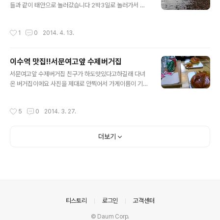
기대를 저버리지 않았습니다. 입안에서도 치즈의 부드러움
들과 같이 태안으로 놀러갔습니다 2박3일로 놀러가서 마
과 치킨의 바삭함이란, 그래서 맥주도 339cc로 각자 6잔
지막날에 꽃지해수욕장이란 곳을 가봤는데 와 진짜 예쁘더
씩 리필해가며 마셨습니다!! (차라리 2700cc하나를 시킬
군요 오랜만에 바다를 가서 그런지 더 즐겁게 있다 온 것같
작성시간
1
0
2014. 4. 13.
걸..) 치킨도 남김없이 먹고 오..
습니다 이곳 저곳을 기웃다녔습니다ㅋㅋㅋㅋㅋㅋ 너무 예
뻤습니다ㅠㅠㅠ 바다도 너무 예쁘고 풍경도 너무 예뻐서
왔다리 갔다리 해수욕장을 활보했던것 같습니다. 가족들이
이수역 맛집!!서문여고앞 수제버거집
랑 여기저기 사진찍고 돌아다니다 보니 배가 고파져서 태
글 내용
안 근처 맛집을 찾아보니까 마침 유명한 것이 있더라구요
서문여고앞 수제버거집 친구가 하도맛있다고하길래 다녀
바로 해송 꽃게집이라고 있더라구요 가게도 넓고 주차장도
온 버거집이에요 사진을 제대로 안찍어서 가게이름이 기억
넓어서 좋았습니다. 여기에서 가장 유명한 메뉴가 게국지
이안나는데수버거였나? 암튼 그랬네요ㅋㅋ서문여고앞에
라고해서 주문을 했는데 반찬들이 정말 많이 나오더라구요
베니헤어 바로 맞은편 위치하고있는 수제버거집인데요 크
작성시간
5
0
2014. 3. 27.
저는 게국지랑 간장게장을 시켰습니다 게국지가 절인 배추
기도 정말 크고 패티가 두꺼운게 넘맛나게 잘먹었어요! 세
와..
트메뉴가 5800원이고 버거만 따로시키면 3800원인데
감자튀김이 정말 넘넘 맛있어서웬만하면 세트로 먹는거 추
더보기
천드리고싶습니다ㅋㅋ 전에 일하다가 이수역쪽에있는 다
른 수제버거집에서 배달을해먹은적이있는데거기랑 정말
비교가되요ㅠ여기도 배달서비스가 된다면 매일 시켜먹을
텐데ㅠㅠ암튼 정말 맛있게 잘먹고나왔네요주인아주머니도
친절하시고 가격도 저렴하고 맛도좋고 !자주오게될것같은
이수역 맛집입니다ㅎㅎ
의안내
티스토리
로그인
고객센터
© Daum Corp.