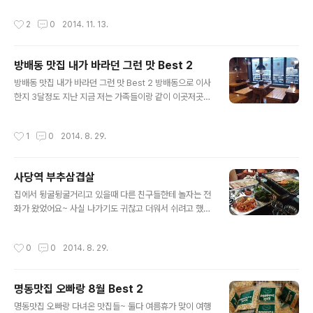
서 전 항상 이런 매운 떡볶이 먹으면 얼마 못먹는 것 같아요
바쁘다 보니 한번도 못만났어요ㅠㅠ 그러다 이번에 중간고
작성시간
2
0
2014. 11. 13.
엄청 짜기도 짜구...ㅎㅎ 제 사랑 주먹밥 4..
사 끝나고 과제가 서로 끝나서 잘됐다 해서 어렵게 시간 맞
춰서 만났어요! 친구한명이 학교행사때문에 빠질뻔했지만
가까스로 잘 넘기고 같이 만났어요ㅎㅎ 원래 가려고 했던
방배동 맛집 내가 바라던 그런 맛 Best 2
곳은 따로있지만 거기엔 이미 사람이 꽉 차서 자리가 없더
글 내용
라구요ㅠㅠ 어딜갈까 길 구석에서 고민하다가 친구가 유객
방배동 맛집 내가 바라던 그런 맛 Best 2 방배동으로 이사
주 괜찮다고해서 들어갔어요~ 룸에 들어가서 메뉴판을 보
한지 3달정도 지난 지금 저는 가족들이랑 같이 이곳저곳
니까 뭐니뭐니해도 국물있는건 하나 있어야된다해서 부대
돌아다니면서 방배동 맛집을 찾아다녀봤어요~ 방배동에
찌개랑 짬뽕이랑 고민하다가 부대찌개로 결정! 친구가 오
사는 친척이야기도 들어보고~ 아는 지인이야기도 들어보
작성시간
1
0
2014. 8. 29.
돌뼈랑 주먹밥이 맛있다고 하길래 그것도 주문! 다들 분명
고~ 여기저기서 추천받은 곳을 열심히 가봤는데 그중에 제
저녁먹..
가 제일 마음에 들었던 방배동 맛집 두군데가 있어요ㅎㅎ
방배동 맛집 첫번째! 이가화로 이가화로는 저희 고모부 추
사당역 부추삼겹살
천받고 가게됐어요~ 평소에 술자리를 좋아하시는데 이가
글 내용
화로 꼼장어가 맛있어서 자주 가신다고하길래 그 날 바로
집에서 뒹굴뒹굴거리고 있을때 다른 친구들한테 놀자는 전
가족들이랑 같이 갔어요! 저희 엄마는 꼼장어를 처음 드시
화가 왔었어요~ 사실 나가기도 귀찮고 더워서 쉬려고 했는
는거라 되게 기대하셨어요! 저도 오랜만에 먹는거라 주문
데 해적을 보자는 친구 말에 넘어가서 나갔어요ㅋㅋ 저까
하고 기다리는동안 엄마랑 신나서 떠들고있는데 그때 꼼장
지 4명이서 만나서 영화 해적을 봤는데 사실 기대보다는
작성시간
0
0
2014. 8. 29.
어 등장~ 일반 꼼장어랑 양념꼼장어 둘 다 시켰어요 싱싱..
별로..조금 유치했다고 할까요ㅠㅠ 그래도 아무생각없이
웃으면서 보기에는 좋았던것같아요ㅎㅎ 영화 다 보고 나와
서 저녁으로 뭐먹을까 고민할때 유럽여행 갔다 온 친구가
명동맛집 오빠랑 8월 Best 2
외국에 있는동안 부추삼겹살이 정말 먹고싶었다고 하길래
글 내용
사당역도 가깝겠다 바로 부추삼겹살 먹으러갔어요~ 사당
명동맛집 오빠랑 다녀온 맛집들~ 둘다 여름휴가 맞이 여행