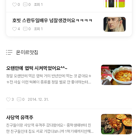
0
0
조회
1
호빗 스란두일배우 넘잘생겼어요ㅋㅋㅋㅋ
4
0
조회
1
온미르맛집
분류 전체보기
주요 글 목록
오랜만에 엽떡 시켜먹었어요^^~
글 내용
정말 오랜만에 먹은 엽떡 거의 반년만에 먹는 것 같아요ㅎ
ㅎ전 사실 이런 떡볶이 종류를 정말 별로 안 좋아하는터라
ㅠㅠ그냥 딴 거 시켜먹고 싶었었는데 친구가 꼭 이걸 먹어
야 겠다고해서ㅋㅋ오랜만에 맛도 궁금하고 해서 시켜먹었
작성시간
3
0
2014. 12. 31.
어요전 매운 음식을 정말 못 먹는 편인데요 ... 먹고나면 하
루이틀 속 쓰려서맨날 고생하면서도 가끔가다가 너무 매운
게 땡겨서 먹고는 해요ㅠㅠ 쿨피스 작은거랑 단무지도 오
사당역 유객주
고 주먹밥도 시킨거 왔어요정말 쿨피스 없으면 먹다가 입
글 내용
에서 불이 난다는..^^;;;역시 매운 떡볶이 답게 한입만 먹어
친구들이랑 사당역 유객주 갔다왔어요~ 중학생때부터 친
도 입에서 불이나기 시작ㅠㅠㅠ흑흑그래도 맛있어서 계속
한 친구들인데 집도 서로 가깝다보니까 1학기때까지만해
먹었는데 먹다보니까 머리가 띵~ 한거 있죠ㅋㅋㅋㅋ그래
도 거의 일주일에 한번은 만났었는데 2학기 들어와서 서로