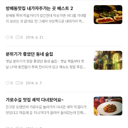
ㅡㅡㅡㅡㅡㅡㅡㅡㅡㅡㅡ 가격대는 달느 안면도 꽃게장집
타지않게 조심해야해요ㅋ..
방배동맛집 내가자주가는 곳 베스트 2
들이랑 비슷한것같은데요 세트메뉴로 먹으면 5000원정
글 내용
도 저렴하니까 더 좋드라구요ㅋㅋ밑반찬도 푸짐하게나오
방배동 쪽에 먹을거리가 많긴한데 막상가면 어디를 가야할
고 가격대비 짱짱이에요 ㅋㅋㅋ 간장게장이랑 간장대하장
지 모르는 것 같아요 전 그래서 사당쪽으로 내려가서 먹고
도 시켜줬습니다+_+태안에서 잡은 싱싱한 해산물이라고
는 하는데요 분위기좋고 맛도있는 곳들이 많은 것 같아요
하는데 크기도 큼직큼직하고 살도 두둑해서 맛나요 ㅋㅋ
ㅎㅎ 특히 이쪽 검색해보면 방배동맛집으로 3곳 많이 나오
작성시간
0
0
2014. 6. 21.
기본찬이 정말 다양한데 젓갈은 기본으로 나오고 양념게장
길래 다녀와봤는데요 정말 괜찮은 곳들인 것 같더라구요
도 주네요ㅋㅋㅋ밥도둑이 따로없는 ..
가족외식하기에도좋고 친구들과 모임장소,데이트코스로도
괜찮은것같아요 이가화로 꼼장어와 갈매기살, 닭발과 쭈꾸
분위기가 좋았던 동네 술집
미가 유명한 이가화로에요 일명 꼼갈닭쭈라고 부르기도한
글 내용
다는데요ㅋㅋ 테라스좌석이 따로있어서 자주가는 고깃집
옛날 분위기가 정말 좋았던 동네 술집~ 옛날 책들부터 옛
이랍니다ㅎㅎ 여기도마찬가지로 가게가 넓어서 단체룸도
날 LP와 동전들이 쭈욱 전시되어 있고 메뉴도 정말 푸짐하
따로있고 2층 좌식테이블도있어요 저녁에 일끝나고 집가
고 맛 좋았던 술집인 것 같아요 예전부터 꼭 한번 가보고싶
는길에보면 테라스에 항상 손님이 북적북적하더라구요 요
었던 곳이었는데 실제로 갔다오니까 넘 좋더라구요 분위기
작성시간
0
0
2014. 6. 7.
즘같은날씨에 시원한 테라스에서 꼼장어랑 이슬이한잔 딱!
때문에 또 가고싶어지는 술집이었습니다ㅠ.ㅠ 메뉴는 솔직
해주면 정말 좋을듯해요ㅋㅋ..
히 제가 막 좋아하는 메뉴는 없었는데 막 홍어무침 과메기
이런 메뉴였거든요ㅋㅋ 그래도 여기 찌개가 정말 맛있어서
가로수길 맛집 셰막 다녀왔어요~
배부르게 먹을 수 있었던 것 같아요 특히 이모가 정말 친절
글 내용
해서 막 이것저것 더 주시고 반찬들도 고소하고 맛있었던
친구랑 오랜만에 가로수길 놀러가서 다녀온 셰막 막걸리가
정말 분위기 있었던 곳인 것 같아요^_^
맛있다고 하길래 길 지나가다가 끌려서 들어갔는데 진짜
생각보다 양도 많구 막걸리가 진짜 맛있었던 곳입니다ㅋㅋ
저희는 간된장새우볶음밥? 이었나 그거랑 김치전 주문했
작성시간