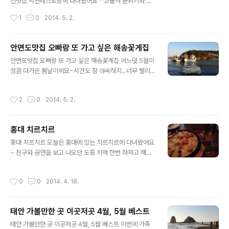
천맛집 서연레스토랑에 다녀왔어요^^고품격 분위기와 맛
리 이 더운 여름이 지나갔으면 좋겠어요~
있는 레시피들로 여러가지 종류의 메뉴가 있는 곳!레스토
작성시간
1
0
2014. 5. 2.
랑도 웅장하고 실내도 넓어서 좋았어요^^야외에는 바베큐
파티를 할수 있는 테라스도 준비되어 있다는 사실~ 기본적
인 셋팅,와인전과 수저,포크,나이프가 서연레스토랑 종이
안면도맛집 오빠랑 또 가고 싶은 해송꽃게집
위에 올려져있네요~경기도 이천맛집 서연레스토랑 얼마나
글 내용
안면도맛집 오빠랑 또 가고 싶은 해송꽃게집 어느덧 5월이
맛있길래 소문이 이리저리 났을까? 와인보관소도 저렇게
성큼 다가온 봄날이에요~시간도 참 야속하지.. 너무 빨리
이쁘장하게 따로 한켠에 있는 걸 보았어요~레스토랑에서
가는거 같아요.그래도 황금연휴가 다가와서 한차례 쉬고
귀한음식과 와인을 곁들여 먹어야 제 맛이 나잖아요! 그리
놀러갈만한 곳,안면도 ~ 거기서도 안면도맛집을 소개시켜
고 시킨 파스타가 나오고, 앞접시에 덜어서 돌돌 말아 먹어
작성시간
2
0
2014. 5. 2.
드리려해요.신선한 꽃게들로 아주 맛있는 음식들을 먹을수
주면~와,, 이 곳 면발이 정말 장난 아닌거 같아요. 입에서
있는 곳 해송꽃게집. 신선한 살아있는 꽃게들이 있는 안면
딱 찰지게 감기는 이 맛,소스도 면발과 너무 잘 어우..
도맛집 해송꽃게집,꽃게철을 맞이하여 꽃게맛보시러 안면
홍대 치르치르
도로 떠나보시는게 어떨까요~풍경도 좋고 맛집도 있는 안
글 내용
면도. 안면도맛집답게 사람들이 이미 많이 찾아온 해송꽃
홍대 치르치르 오늘은 홍대에 있는 치르치르에 다녀왔어요
게집!번호표를 받고 얼마 지나지 않아서 들어갈수 있었어
~ 친구와 공연을 보고 나오던 도중 치맥 한번 하자고 해서
요^^근처에 해수욕장도 있고 해서 사람들이 놀러가시느랴
가깝게 크게 있는 치르치르가 눈에 띄었어요! 크림 생맥주
바쁘게 나오시더라구요. 기다리다 나온 간장게장~ 살하고
가 맛있다고들 해서 겸사겸사 한번 가보자 하고 들어갔습
작성시간
0
0
2014. 4. 18.
알이 실하게 가득가득 차있어요 >
니다.기대만큼은 아니지만.. 목넘김이 깔끔해서 나쁘진 않
았네요. 서로 치즈를 좋아해서 쭉쭉 늘어날 거 같은 스위트
스푼 피자 를 시켰는데 판단은 역시 틀리지 않았습니다.. 처
태안 가볼만한 곳 이곳저곳 4월, 5월 베스트
음 치킨이 나올 때 김이 모락모락~ 치즈도 쭈욱 늘어나고
글 내용
치킨을 포크로 찍어서 치즈를 돌돌 말아서 같이 먹어주니
태안 가볼만한 곳 이곳저곳 4월, 5월 베스트 이번에 가족