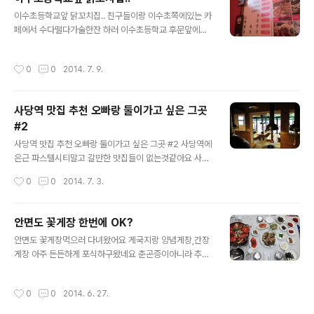
를 창문밖으로 빼놔야하는데그럼 또 그틈으로 모기들이 들
글 내용
어오더라구요얼마뒤면 이사가니까 그때까지만 참아봐야겠
이수초등학교앞 닭꼬치집.. 친구들이랑 이수초쪽에있는 카
습니다
페에서 수다떨다가술한잔 하러 이수초등학교 후문앞에있
는 닭꼬치집에 다녀왔습니다제가 초등학교때부터있었던
꽤 오래된가게인데요 친구가 맛있다고 여기가자고해서 다
작성시간
0
0
2014. 7. 9.
녀온건데..저는그닥ㅋㅋ맛이없는건아닌데 그냥 그랬어요
근데 손님들도 계속들어오고특히 회사원분들이 많이 찾는
곳인가보더라구요 북적북적하니 맛집이긴 맛집이구나..싶
사당역 맛집 추천 오빠랑 둘이가고 싶은 그곳
었네요 저는 별로였지만 뭐 사람마다 입맛다르고 취향다르
#2
고 한거니까요~ 그래서그런지 요새 맛집포스팅하면자긴여
글 내용
기 별로였다 태클거는 사람이 있는건가봐요 내가 맛있게먹
사당역 맛집 추천 오빠랑 둘이가고 싶은 그곳 #2 사당역에
어서 포스팅하겠다는데 덧글로 욕을왜하는지 이해불가입
은근 파스텔시티말고 갈만한 맛집들이 없는것같아요 사실
니다ㅋㅋ
없다기보다는 모르는거겠지만ㅋㅋㅋ데이트코스로 괜찮은
작성시간
0
0
2014. 7. 3.
사당역 맛집 추천드려봅니다! 이가화로 여긴 처음에 친구
들이랑 꼼장어랑 쏘주한잔 하러들렸다가너무 괜찮아서 오
빠랑도 한번 다녀왔던 사당역 맛집이에요 테라스테이블도
안면도 꽃게장 한번에 OK?
있고 2층은 좌식이라 더좋은~ㅎㅎ 참숯에 구워먹어서 더
글 내용
안면도 꽃게장먹으러 다녀왔어요 게국지랑 양념게장,간장
좋구요기본찬도 깔끔하니 마음에들어요 확실히 꼼장어는
게장 아주 든든하게 포식하구왔네요 춘곤증이아니라 추곤
참숯에 구워먹어야비린내도안나고 꼬들꼬들하니 잘 구워
증이오는지요새 영 기운이없었거든요ㅋㅋㅋ 바닷바람쐬면
지는것같습니당ㅋㅋ 이건 갈매기살~꼼장어랑 갈매기살이
서 기분전환도 하고 맛난 안면도 꽃게장도 먹고 좋았습니
정말 쥑여줘요고기도 도톰하니 식감도 좋고 양념도 달콤짭
작성시간
0
0
2014. 6. 27.
다^^ ㅡㅡㅡㅡㅡㅡㅡㅡㅡㅡㅡㅡ해송꽃게집충청남도 태안
짜름하니 정말 맛나요+_+ 꼼장어랑 닭발이랑 갈매기살이
군 안면읍 안면대로 2703전화번호 041-673-5363ㅡ
랑 다같이 구워줍니다~화력이 세니까 금방구워지더라구요