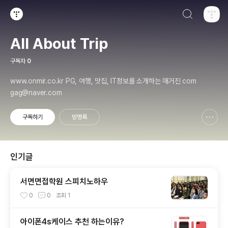
검색하기
티스토리
All About Trip
구독자
0
www.onmir.co.kr PG, 여행, 맛집, IT정보를 소개하는 매거진 com
gag@naver.com
구독하기
방명록
신고하기 레이어
열기
인기글
서면면접학원 스피치노하우
0
0
조회
1
아이폰4s케이스 추천 하는이유?