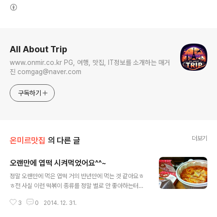
(새창열림)
로그 정보
All About Trip
www.onmir.co.kr PG, 여행, 맛집, IT정보를 소개하는 매거
진 comgag@naver.com
구독하기
더보기
온미르맛집
의 다른 글
오랜만에 엽떡 시켜먹었어요^^~
글 내용
정말 오랜만에 먹은 엽떡 거의 반년만에 먹는 것 같아요ㅎ
ㅎ전 사실 이런 떡볶이 종류를 정말 별로 안 좋아하는터라
ㅠㅠ그냥 딴 거 시켜먹고 싶었었는데 친구가 꼭 이걸 먹어
3
0
2014. 12. 31.
야 겠다고해서ㅋㅋ오랜만에 맛도 궁금하고 해서 시켜먹었
어요전 매운 음식을 정말 못 먹는 편인데요 ... 먹고나면 하