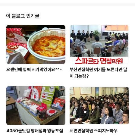
명동맛집 오빠랑 다녀왔지요 어제 쇼핑도 좀 하고 하니까
에만 ..
그래도 업무로 쌓였던 피로가 좀 풀리는 느낌이에요ㅠㅠ
아침마다 둘다 회사 가기 싫다고 모닝콜하면서 흑흑 우는
이 블로그 인기글
데 먹고 살려면 어쩔 수 없지요ㅠㅠ 여긴 친구들과 다녀온
맛집 라이스스토리 여긴 명동성당 근처에 있는 쌀요리? 전
문점같은 곳인데 막 가게 인테리어가 특출나게 좋고 이런
건 없지만 착한 가격에 맛있었던 곳이라서 추천하고 싶은
곳! 반찬들은 간단하게~ 점심으로 먹기 딱 좋..
오랜만에 엽떡 시켜먹었어요^^~
부산면접학원 여기를 모른다면 말
이 되는감?
4050몰닷컴 방배점과 영등포점
서면면접학원 스피치노하우