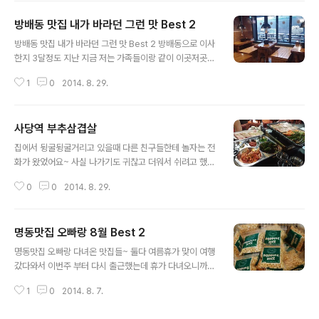
루이틀 속 쓰려서맨날 고생하면서도 가끔가다가 너무 매운
방배동 맛집 내가 바라던 그런 맛 Best 2
게 땡겨서 먹고는 해요ㅠㅠ 쿨피스 작은거랑 단무지도 오
글 내용
고 주먹밥도 시킨거 왔어요정말 쿨피스 없으면 먹다가 입
방배동 맛집 내가 바라던 그런 맛 Best 2 방배동으로 이사
에서 불이 난다는..^^;;;역시 매운 떡볶이 답게 한입만 먹어
한지 3달정도 지난 지금 저는 가족들이랑 같이 이곳저곳
도 입에서 불이나기 시작ㅠㅠㅠ흑흑그래도 맛있어서 계속
돌아다니면서 방배동 맛집을 찾아다녀봤어요~ 방배동에
먹었는데 먹다보니까 머리가 띵~ 한거 있죠ㅋㅋㅋㅋ그래
1
0
2014. 8. 29.
사는 친척이야기도 들어보고~ 아는 지인이야기도 들어보
서 전 항상 이런 매운 떡볶이 먹으면 얼마 못먹는 것 같아요
고~ 여기저기서 추천받은 곳을 열심히 가봤는데 그중에 제
엄청 짜기도 짜구...ㅎㅎ 제 사랑 주먹밥 4..
가 제일 마음에 들었던 방배동 맛집 두군데가 있어요ㅎㅎ
사당역 부추삼겹살
방배동 맛집 첫번째! 이가화로 이가화로는 저희 고모부 추
글 내용
천받고 가게됐어요~ 평소에 술자리를 좋아하시는데 이가
집에서 뒹굴뒹굴거리고 있을때 다른 친구들한테 놀자는 전
화로 꼼장어가 맛있어서 자주 가신다고하길래 그 날 바로
화가 왔었어요~ 사실 나가기도 귀찮고 더워서 쉬려고 했는
가족들이랑 같이 갔어요! 저희 엄마는 꼼장어를 처음 드시
데 해적을 보자는 친구 말에 넘어가서 나갔어요ㅋㅋ 저까
는거라 되게 기대하셨어요! 저도 오랜만에 먹는거라 주문
0
0
2014. 8. 29.
지 4명이서 만나서 영화 해적을 봤는데 사실 기대보다는
하고 기다리는동안 엄마랑 신나서 떠들고있는데 그때 꼼장
별로..조금 유치했다고 할까요ㅠㅠ 그래도 아무생각없이
어 등장~ 일반 꼼장어랑 양념꼼장어 둘 다 시켰어요 싱싱..
웃으면서 보기에는 좋았던것같아요ㅎㅎ 영화 다 보고 나와
명동맛집 오빠랑 8월 Best 2
서 저녁으로 뭐먹을까 고민할때 유럽여행 갔다 온 친구가
글 내용
외국에 있는동안 부추삼겹살이 정말 먹고싶었다고 하길래
명동맛집 오빠랑 다녀온 맛집들~ 둘다 여름휴가 맞이 여행
사당역도 가깝겠다 바로 부추삼겹살 먹으러갔어요~ 사당
갔다와서 이번주 부터 다시 출근했는데 휴가 다녀오니까
역에 부추삼겹살집만 쭈루룩 있는 골목에 가서 친구가 고
월요일날 평소보다 더 일어나기 싫어지는 기분ㅠ.ㅠ... 그래
른 집으로 들어갔어요! 사람들이 진짜 많더라구요 반찬은
1
0
2014. 8. 7.
도 저번 주말에 여행갔다와서 어제 명동에 만났는데 오랜
셀프로 준비해놓고 고기를 구워먹었는데... 와 진짜 맛있었
만에 명동 놀러왔으니 명동맛집 들려줘야지 라는 말에ㅋㅋ
어요ㅠㅠㅠ 친구들이랑 다 말을 잃고 한동안 고기 먹는데