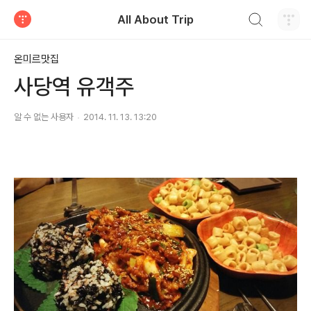
검색하기
All About Trip
티스토리
온미르맛집
사당역 유객주
알 수 없는 사용자
2014. 11. 13. 13:20